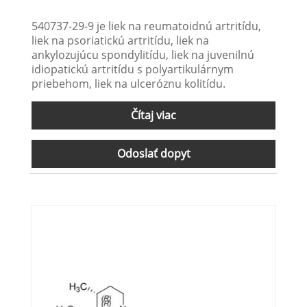
540737-29-9 je liek na reumatoidnú artritídu,
liek na psoriatickú artritídu, liek na
ankylozujúcu spondylitídu, liek na juvenilnú
idiopatickú artritídu s polyartikulárnym
priebehom, liek na ulceróznu kolitídu.
Čítaj viac
Odoslať dopyt