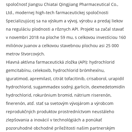
spoločnosť Jiangsu Chiatai Qingjiang Pharmaceutical Co.,
Ltd., modernej high-tech farmaceutickej spoločnosti
špecializujúcej sa na výskum a vývoj, výrobu a predaj liekov
na reguláciu plodnosti a rôznych API. Projekt sa začal stavať
v novembri 2018 na ploche 59 mu, s celkovou investíciou 160
miliónov juanov a celkovou stavebnou plochou asi 25 000
metrov štvorcových.
Hlavná aktívna farmaceutická zložka (API): hydrochlorid
gemcitabínu, celekoxib, hydrochlorid brómhexínu,
iguratimod, apremilast, citrát tofacitinib, crisaborol, urapidil
hydrochlorid, sugammadex sodný, garlicín, dexmedetomidín
hydrochlorid, rokurónium bromid, nátrium riserenón,
finerenón, atď. stať sa svetovým vývojárom a výrobcom
reprodukčných produktov prostredníctvom neustáleho
zlepšovania a inovácií v technológiách a ponúkať
pozoruhodné obchodné príležitosti našim partnerským