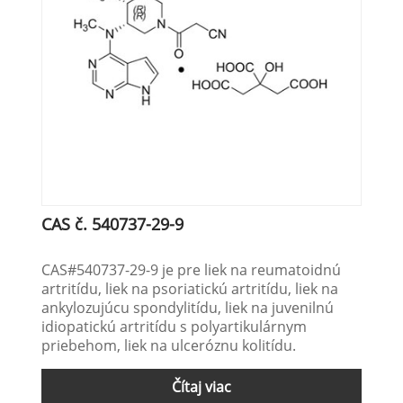
CAS č. 540737-29-9
CAS#540737-29-9 je pre liek na reumatoidnú
artritídu, liek na psoriatickú artritídu, liek na
ankylozujúcu spondylitídu, liek na juvenilnú
idiopatickú artritídu s polyartikulárnym
priebehom, liek na ulceróznu kolitídu.
Čítaj viac