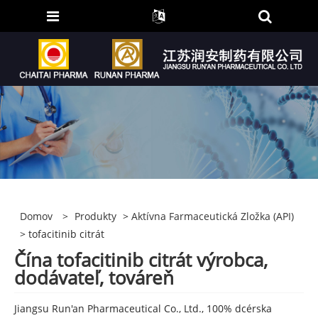
Domov
>
Produkty
>
Aktívna Farmaceutická Zložka (API)
> tofacitinib citrát
Čína tofacitinib citrát výrobca,
dodávateľ, továreň
Jiangsu Run'an Pharmaceutical Co., Ltd., 100% dcérska