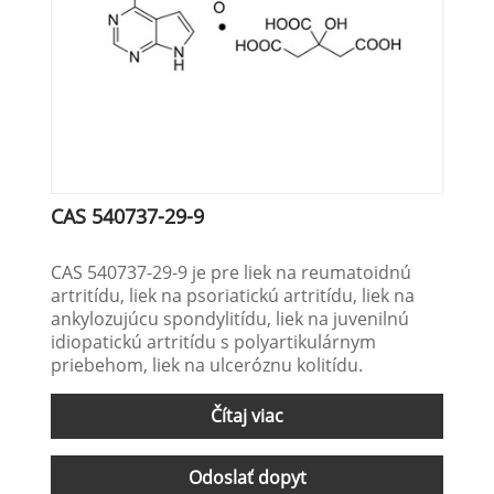
CAS 540737-29-9
CAS 540737-29-9 je pre liek na reumatoidnú
artritídu, liek na psoriatickú artritídu, liek na
ankylozujúcu spondylitídu, liek na juvenilnú
idiopatickú artritídu s polyartikulárnym
priebehom, liek na ulceróznu kolitídu.
Čítaj viac
Odoslať dopyt