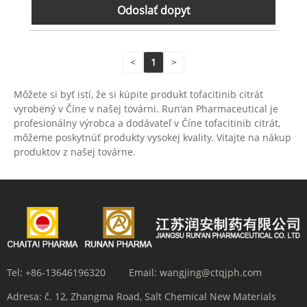
Odoslať dopyt
<
1
>
Môžete si byť istí, že si kúpite produkt tofacitinib citrát
vyrobený v Číne v našej továrni. Run'an Pharmaceutical je
profesionálny výrobca a dodávateľ v Číne tofacitinib citrát,
môžeme poskytnúť produkty vysokej kvality. Vitajte na nákup
produktov z našej továrne.
Tel:
+86-13646196320
Email:
wangjing@ctqjph.com
Adresa:
č. 12, Zhangma Road, Salt Chemical New Materials