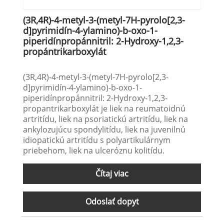
(3R,4R)-4-metyl-3-(metyl-7H-pyrolo[2,3-
d]pyrimidín-4-ylamino)-b-oxo-1-
piperidínpropánnitril: 2-Hydroxy-1,2,3-
propántrikarboxylát
(3R,4R)-4-metyl-3-(metyl-7H-pyrolo[2,3-
d]pyrimidín-4-ylamino)-b-oxo-1-
piperidínpropánnitril: 2-Hydroxy-1,2,3-
propantrikarboxylát je liek na reumatoidnú
artritídu, liek na psoriatickú artritídu, liek na
ankylozujúcu spondylitídu, liek na juvenilnú
idiopatickú artritídu s polyartikulárnym
priebehom, liek na ulceróznu kolitídu.
Čítaj viac
Odoslať dopyt