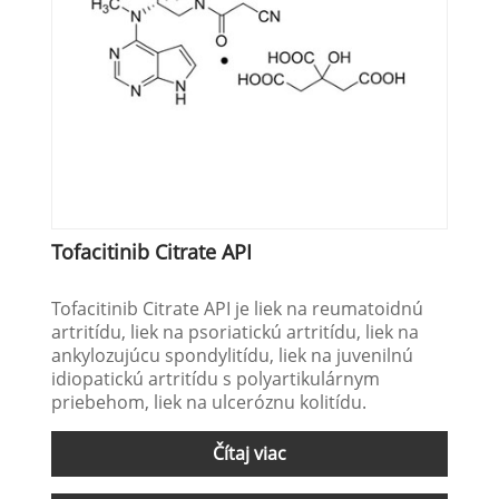
Tofacitinib Citrate API
Tofacitinib Citrate API je liek na reumatoidnú
artritídu, liek na psoriatickú artritídu, liek na
ankylozujúcu spondylitídu, liek na juvenilnú
idiopatickú artritídu s polyartikulárnym
priebehom, liek na ulceróznu kolitídu.
Čítaj viac