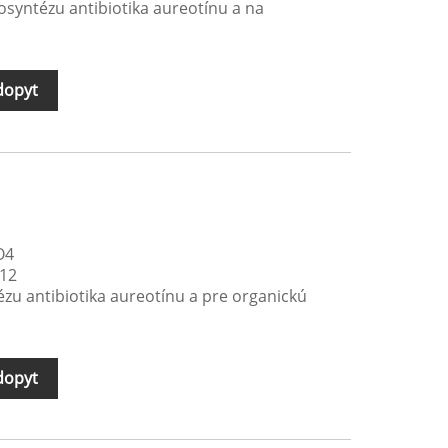
osyntézu antibiotika aureotínu a na
dopyt
O4
,12
ézu antibiotika aureotínu a pre organickú
dopyt