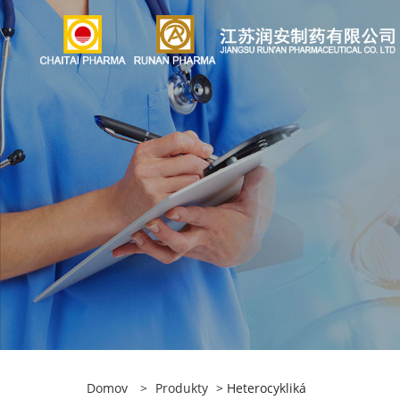
Domov
>
Produkty
> Heterocykliká