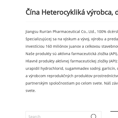
Čína Heterocykliká výrobca, 
Jiangsu Run'an Pharmaceutical Co., Ltd., 100% dcérs
špecializujúcej sa na výskum a vývoj, výrobu a preda
investíciou 160 miliónov juanov a celkovou stavebno
Naše produkty sú aktívna farmaceutická zložka (API), 
Hlavné produkty aktívnej farmaceutickej zložky (API):
urapidil hydrochlorid, sugammadex sodný, garlicín,
a výrobcom reprodukčných produktov prostredníctvo
partnerským spoločnostiam po celom svete. Náš záv
svete.