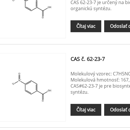
CAS 62-23-7 je určený na bi
organickú syntézu.
Čítaj viac
Odoslať 
CAS č. 62-23-7
Molekulový vzorec: C7H5N
Molekulová hmotnosť: 167
CAS#62-23-7 je pre biosynt
syntézu.
Čítaj viac
Odoslať 