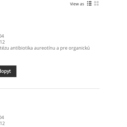
View as
O4
,12
ntézu antibiotika aureotínu a pre organickú
dopyt
O4
,12