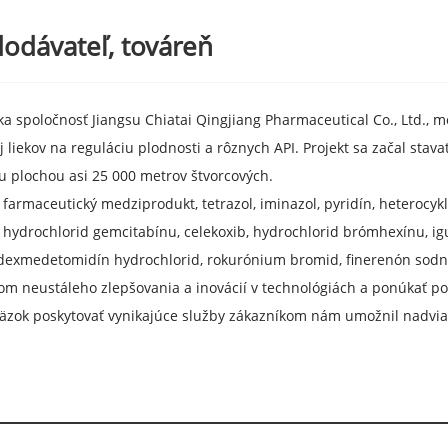
dodávateľ, továreň
ka spoločnosť Jiangsu Chiatai Qingjiang Pharmaceutical Co., Ltd., 
j liekov na reguláciu plodnosti a rôznych API. Projekt sa začal sta
u plochou asi 25 000 metrov štvorcových.
farmaceutický medziprodukt, tetrazol, iminazol, pyridín, heterocykli
 hydrochlorid gemcitabínu, celekoxib, hydrochlorid brómhexínu, igur
 dexmedetomidín hydrochlorid, rokurónium bromid, finerenón sodný,
m neustáleho zlepšovania a inovácií v technológiách a ponúkať p
äzok poskytovať vynikajúce služby zákazníkom nám umožnil nadvia