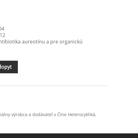
O4
,12
ntibiotika aureotínu a pre organickú
dopyt
onálny výrobca a dodávateľ v Číne Heterocykliká,