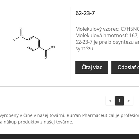
62-23-7
Molekulový vzorec: C7H5N
Molekulová hmotnosť: 167
62-23-7 je pre biosyntézu a
syntézu.
Čítaj viac
Odoslať 
<
1
>
á vyrobený v Číne v našej továrni. Run'an Pharmaceutical je profesi
na nákup produktov z našej továrne.