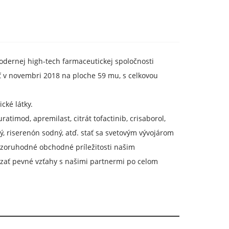
modernej high-tech farmaceutickej spoločnosti
vať v novembri 2018 na ploche 59 mu, s celkovou
cké látky.
atimod, apremilast, citrát tofactinib, crisaborol,
 riserenón sodný, atď. stať sa svetovým vývojárom
ozoruhodné obchodné príležitosti našim
zať pevné vzťahy s našimi partnermi po celom