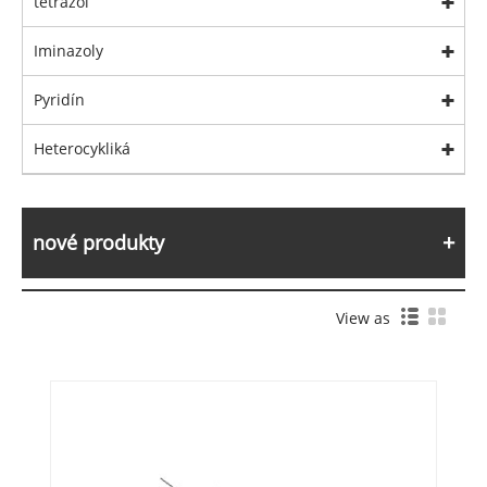
tetrazol
Iminazoly
Pyridín
Heterocykliká
nové produkty
View as