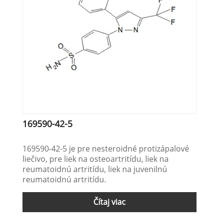
169590-42-5
169590-42-5 je pre nesteroidné protizápalové
liečivo, pre liek na osteoartritídu, liek na
reumatoidnú artritídu, liek na juvenilnú
reumatoidnú artritídu.
Čítaj viac