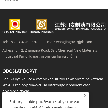
Tel:
+86-13646196320
Email:
wangjing@ctqjph.com
Adresa:
č. 12, Zhangma Road, Salt Chemical New Materials
Industrial Park, Huaian, provincia Jiangsu, Čína
ODOSLAŤ DOPYT
Ponúka vynikajúce a komplexné služby zákazníkom na každom
kroku. Pred objednávkou sa informujte v reálnom čase
prostredníctvom...
X
OBJEDNAŤ TERAZ
Súbory cookie používame, aby sme vám
poskytli lepší zážitok z prehliadania,