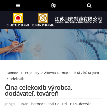
Domov
>
Produkty
>
Aktívna Farmaceutická Zložka (API)
> celekoxib
Čína celekoxib výrobca,
dodávateľ, továreň
Jiangsu Run'an Pharmaceutical Co., Ltd., 100% dcérska