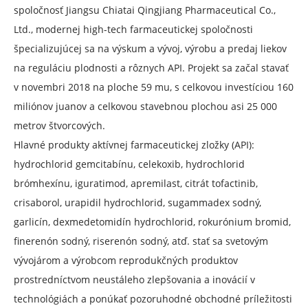
spoločnosť Jiangsu Chiatai Qingjiang Pharmaceutical Co.,
Ltd., modernej high-tech farmaceutickej spoločnosti
špecializujúcej sa na výskum a vývoj, výrobu a predaj liekov
na reguláciu plodnosti a rôznych API. Projekt sa začal stavať
v novembri 2018 na ploche 59 mu, s celkovou investíciou 160
miliónov juanov a celkovou stavebnou plochou asi 25 000
metrov štvorcových.
Hlavné produkty aktívnej farmaceutickej zložky (API):
hydrochlorid gemcitabínu, celekoxib, hydrochlorid
brómhexínu, iguratimod, apremilast, citrát tofactinib,
crisaborol, urapidil hydrochlorid, sugammadex sodný,
garlicín, dexmedetomidín hydrochlorid, rokurónium bromid,
finerenón sodný, riserenón sodný, atď. stať sa svetovým
vývojárom a výrobcom reprodukčných produktov
prostredníctvom neustáleho zlepšovania a inovácií v
technológiách a ponúkať pozoruhodné obchodné príležitosti