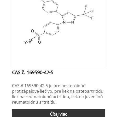
CAS č. 169590-42-5
CAS # 169590-42-5 je pre nesteroidné
protizápalové liečivo, pre liek na osteoartritídu,
liek na reumatoidnú artritídu, liek na juvenilnú
reumatoidnú artritídu.
Čítaj viac