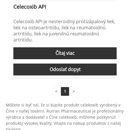
Celecoxib API
Celecoxib API je nesteroidný protizápalový liek,
liek na osteoartritídu, liek na reumatoidnú
artritídu, liek na juvenilnú reumatoidnú
artritídu.
Čítaj viac
Odoslať dopyt
<
1
>
Môžete si byť istí, že si kúpite produkt celekoxib vyrobený v
Číne v našej továrni. Run'an Pharmaceutical je profesionálny
výrobca a dodávateľ v Číne celekoxib, môžeme poskytnúť
produkty vysokej kvality. Vitajte na nákup produktov z našej
továrne.