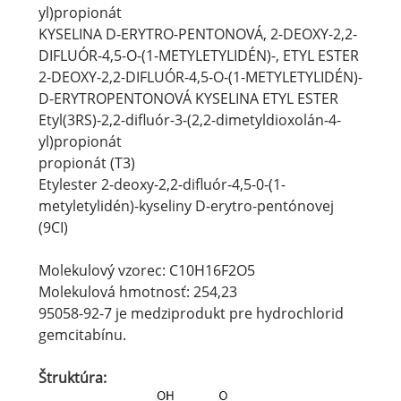
yl)propionát
KYSELINA D-ERYTRO-PENTONOVÁ, 2-DEOXY-2,2-
DIFLUÓR-4,5-O-(1-METYLETYLIDÉN)-, ETYL ESTER
2-DEOXY-2,2-DIFLUÓR-4,5-O-(1-METYLETYLIDÉN)-
D-ERYTROPENTONOVÁ KYSELINA ETYL ESTER
Etyl(3RS)-2,2-difluór-3-(2,2-dimetyldioxolán-4-
yl)propionát
propionát (T3)
Etylester 2-deoxy-2,2-difluór-4,5-0-(1-
metyletylidén)-kyseliny D-erytro-pentónovej
(9CI)
Molekulový vzorec: C10H16F2O5
Molekulová hmotnosť: 254,23
95058-92-7 je medziprodukt pre hydrochlorid
gemcitabínu.
Štruktúra: