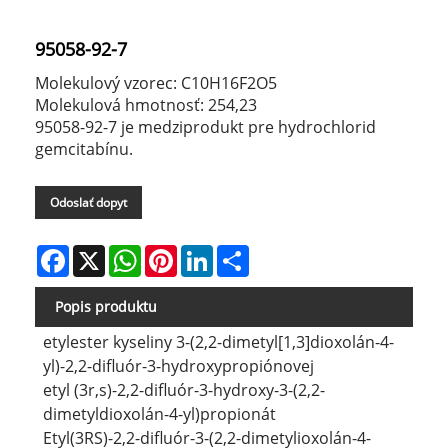
95058-92-7
Molekulový vzorec: C10H16F2O5
Molekulová hmotnosť: 254,23
95058-92-7 je medziprodukt pre hydrochlorid
gemcitabínu.
Odoslať dopyt
Facebook
X
WhatsApp
Pinterest
LinkedIn
Share
Popis produktu
etylester kyseliny 3-(2,2-dimetyl[1,3]dioxolán-4-
yl)-2,2-difluór-3-hydroxypropiónovej
etyl (3r,s)-2,2-difluór-3-hydroxy-3-(2,2-
dimetyldioxolán-4-yl)propionát
Etyl(3RS)-2,2-difluór-3-(2,2-dimetylioxolán-4-