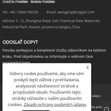
Tel:
+86-13646196320
Email:
wangjing@ctqjph.com
Adresa:
č. 12, Zhangma Road, Salt Chemical New Materials
Industrial Park, Huaian, provincia Jiangsu, Čína
ODOSLAŤ DOPYT
Ponúka vynikajúce a komplexné služby zákazníkom na každom
kroku. Pred objednávkou sa informujte v reálnom čase
prostredníctvom...
X
Súbory cookie používame, aby sme vám
OBJEDNAŤ TERAZ
poskytli lepší zážitok z prehliadania,
analyzovali návštevnosť stránok a
prispôsobili obsah. Používaním tejto
Links
Sitemap
RSS
XML
Zásady ochrany osobných údajov
stránky súhlasíte s naším používaním
cookies.
Zásady ochrany osobných údajov
Copyright © 2024 Jiangsu Run'an Pharmaceutical Co. Ltd. Všetky práva