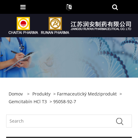
Domov
>
Produkty
>
Farmaceutický Medziprodukt
>
Gemcitabín HCl T3
> 95058-92-7