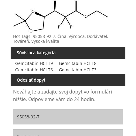
Hot Tags: 95058-92-7, Čína, Výrobca, Dodávateľ,
Továreň, Vysoká kvalita
Súvisiaca kategória
Gemcitabín HCl T9
Gemcitabín HCl T8
Gemcitabín HCl T6
Gemcitabín HCl T3
Odoslať dopyt
Neváhajte a zadajte svoj dopyt vo formulári
nižšie. Odpovieme vám do 24 hodín.