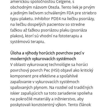
americkou spoločnosťou Celgene, s
obchodným názvom Otezla. Tento liek je prvým
a jediným liečivom schváleným FDA pre striebro
typu plaketu. Inhibítor PDE4 na liečbu psoriázy,
na liečbu dospelých pacientov so stredne
ťažkou až ťažkou psoriázou plaku (psoriáza
plakov), ktorí sú vhodní na fototerapiu a
systémovú terapiu.
Úloha a výhody horúcich povrchov pecí v
moderných vykurovacích systémoch
V oblasti vykurovacej technológie sa horúci
povrchový povrch Pec (HSI) objavil ako kritický
komponent pre efektívne a spoľahlivé
zapaľovanie v vykurovacích systémoch
spaľovaných plynom. Na rozdiel od tradičných
iskier zapaľujúcich sa toto zariadenie spolieha
na pokročilé materiály a inžinierstvo, aby
poskytovali konzistentný výkon. Tento článok