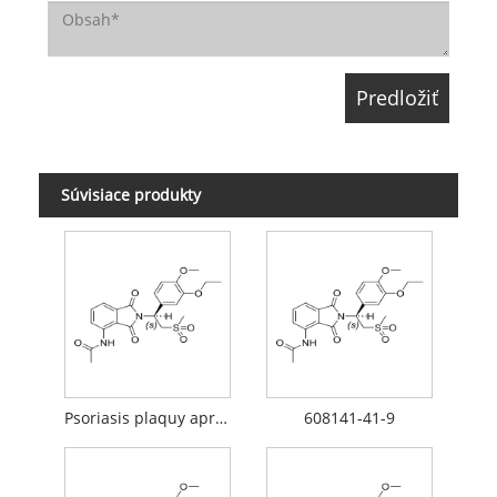
Súvisiace produkty
Psoriasis plaquy aprmilast
608141-41-9