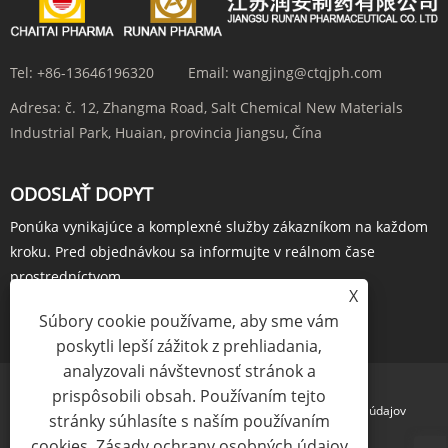
Tel:
+86-13646196320
Email:
wangjing@ctqjph.com
Adresa:
č. 12, Zhangma Road, Salt Chemical New Materials
Industrial Park, Huaian, provincia Jiangsu, Čína
ODOSLAŤ DOPYT
Ponúka vynikajúce a komplexné služby zákazníkom na každom
kroku. Pred objednávkou sa informujte v reálnom čase
prostredníctvom...
X
OBJEDNAŤ TERAZ
Súbory cookie používame, aby sme vám
poskytli lepší zážitok z prehliadania,
analyzovali návštevnosť stránok a
prispôsobili obsah. Používaním tejto
Links
Sitemap
RSS
XML
Zásady ochrany osobných údajov
stránky súhlasíte s naším používaním
cookies.
Zásady ochrany osobných údajov