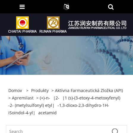
Domov
>
Produkty
>
Aktívna Farmaceutická Zložka (API)
>
Apremilast
> (+)-n- ［2- ［1 (s)-(3-etoxy-4-metoxyfenyl)
-2- (metylsulfonyl) etyl］ -1,3-dioxo-2,3-dihydro-1H-
iSoindol-4-yl］ acetamid