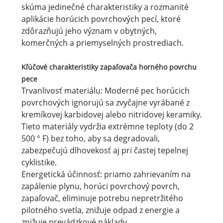
skúma jedinečné charakteristiky a rozmanité
aplikácie horúcich povrchových pecí, ktoré
zdôrazňujú jeho význam v obytných,
komerčných a priemyselných prostrediach.
Kľúčové charakteristiky zapaľovača horného povrchu
pece
Trvanlivosť materiálu: Moderné pec horúcich
povrchových ignorujú sa zvyčajne vyrábané z
kremíkovej karbidovej alebo nitridovej keramiky.
Tieto materiály vydržia extrémne teploty (do 2
500 ° F) bez toho, aby sa degradovali,
zabezpečujú dlhovekosť aj pri častej tepelnej
cyklistike.
Energetická účinnosť: priamo zahrievaním na
zapálenie plynu, horúci povrchový povrch,
zapaľovač, eliminuje potrebu nepretržitého
pilotného svetla, znižuje odpad z energie a
znižuje prevádzkové náklady.