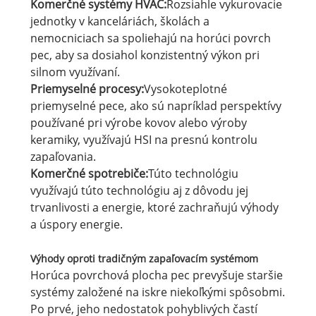
Komerčné systémy HVAC:
Rozsiahle vykurovacie
jednotky v kanceláriách, školách a
nemocniciach sa spoliehajú na horúci povrch
pec, aby sa dosiahol konzistentný výkon pri
silnom využívaní.
Priemyselné procesy:
Vysokoteplotné
priemyselné pece, ako sú napríklad perspektívy
používané pri výrobe kovov alebo výroby
keramiky, využívajú HSI na presnú kontrolu
zapaľovania.
Komerčné spotrebiče:
Túto technológiu
využívajú túto technológiu aj z dôvodu jej
trvanlivosti a energie, ktoré zachraňujú výhody
a úspory energie.
Výhody oproti tradičným zapaľovacím systémom
Horúca povrchová plocha pec prevyšuje staršie
systémy založené na iskre niekoľkými spôsobmi.
Po prvé, jeho nedostatok pohyblivých častí