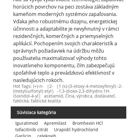
horúcich povrchov na peci zostáva základným
kameňom moderných systémov zapaľovania.
Vďaka jeho robustnému dizajnu, energetickej
účinnosti a adaptabilite je nevyhnutný v rámci
rezidenčných, komerčných a priemyselných
aplikácií. Pochopením svojich charakteristík a
správnych požiadaviek na údržbu môžu
používatelia maximalizovať výhody tohto
inovatívneho komponentu, čím zabezpečujú
spoľahlivé teplo a prevádzkovú efektívnosť v
nasledujúcich rokoch.
Hot Tags: (+)-n- ［2- ［1 (s)-(3-etoxy-4-metoxyfenyl) -2-
(metylsulfonyl) etyl］ -1,3-dioxo-2,3-dihydro-1H-
iSoindol-4-yl］ acetamid, Čína, výrobca, dodávateľ,
faktická, faktická kvalita
Súvisiaca kategória
Iguratimod
Apremilast
Bromhexin HCl
tofacitinib citrát
Urapidil hydrochlorid
Garlicin
celekoxib