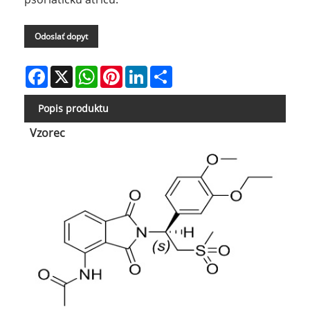
Odoslať dopyt
Facebook
X
WhatsApp
Pinterest
LinkedIn
Share
Popis produktu
Vzorec