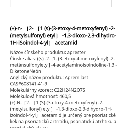
(+)-n- ［2- ［1 (s)-(3-etoxy-4-metoxyfenyl) -2-
(metylsulfonyl) etyl］ -1,3-dioxo-2,3-dihydro-
1H-iSoindol-4-yl］ acetamid
Názov čínskeho produktu: aprester
Čínske alias: ((s) -2- [1- (3-etoxy-4-metoxyfenyl) -2-
metánsulfonyletyl] -4-acetylaminoisoindoline-1,3 -
DiketoneNeón
Anglický názov produktu: Apremilast
CAS#608141-41-9
Molekulárny vzorec: C22H24N2O7S
Molekulová hmotnosť: 460,5
(+)-N-［2- ［1 (S)-(3-etoxy-4-metoxyfenyl) -2-
(metylsulfonyl) etyl］ -1,3-dioxo-2,3-dihydro-1H-
izoindol-4-yl］ acetamid je určený pre psoriatické
liek na psoriatickú artritídu, psoriatickú atrhtiku a
psoriatickú atricu.