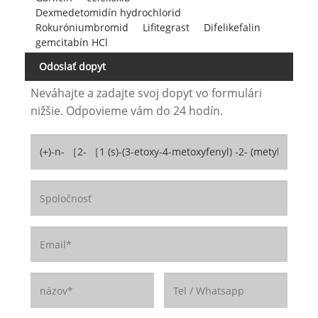
Dexmedetomidín hydrochlorid
Rokuróniumbromid
Lifitegrast
Difelikefalin
gemcitabín HCl
Odoslať dopyt
Neváhajte a zadajte svoj dopyt vo formulári
nižšie. Odpovieme vám do 24 hodín.