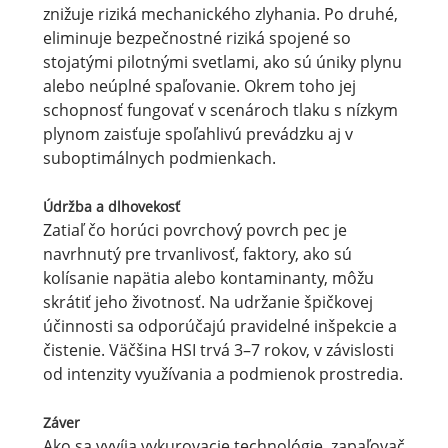
znižuje riziká mechanického zlyhania. Po druhé,
eliminuje bezpečnostné riziká spojené so
stojatými pilotnými svetlami, ako sú úniky plynu
alebo neúplné spaľovanie. Okrem toho jej
schopnosť fungovať v scenároch tlaku s nízkym
plynom zaisťuje spoľahlivú prevádzku aj v
suboptimálnych podmienkach.
Údržba a dlhovekosť
Zatiaľ čo horúci povrchový povrch pec je
navrhnutý pre trvanlivosť, faktory, ako sú
kolísanie napätia alebo kontaminanty, môžu
skrátiť jeho životnosť. Na udržanie špičkovej
účinnosti sa odporúčajú pravidelné inšpekcie a
čistenie. Väčšina HSI trvá 3–7 rokov, v závislosti
od intenzity využívania a podmienok prostredia.
Záver
Ako sa vyvíja vykurovacie technológie, zapaľovač