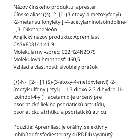
Názov čínskeho produktu: aprester
Čínske alias: ((s) -2- [1- (3-etoxy-4-metoxyfenyl)
-2-metánsulfonyletyl] -4-acetylaminoisoindoline-
1,3 -DiketoneNeón
Anglický názov produktu: Apremilast
CAS#608141-41-9
Molekulárny vzorec: C22H24N2O7S
Molekulová hmotnosť: 460,5
Vzhľad a vlastnosti: sivobiely prášok
(+)-N-［2- ［1 (S)-(3-etoxy-4-metoxyfenyl) -2-
(metylsulfonyl) etyl］ -1,3-dioxo-2,3-dihydro-1H-
izoindol-4-yl］ acetamid je určený pre
psoriatické liek na psoriatickú artritídu,
psoriatickú atrhtiku a psoriatickú atricu.
Použitie: Apremilast je orálny, selektívny
inhibítor fosfodiesterázy 4 (PDE4) vyvinutý